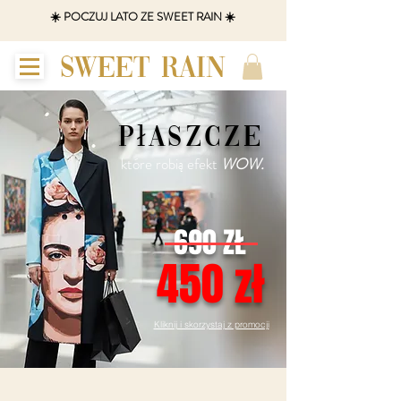
☀️ POCZUJ LATO ZE SWEET RAIN ☀️
SWEET RAIN
płaszcze
które robią efekt
WOW.
690 ZŁ
450 zł
Kliknij i skorzystaj z promocji