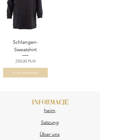
Schlangen-
Sweatshirt
Preis
250,00 PLN
In den Warenkorb
INFORMACJE
heim
Satzung
Über uns