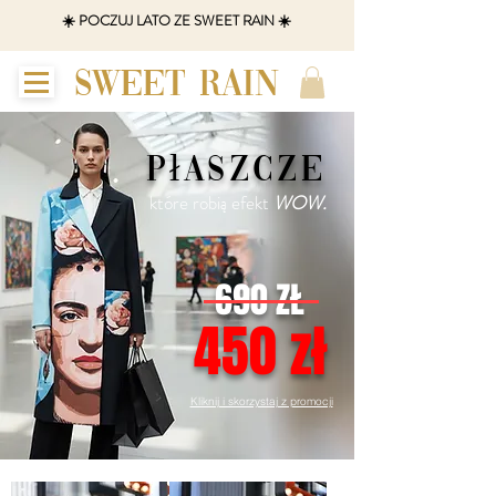
☀️ POCZUJ LATO ZE SWEET RAIN ☀️
SWEET RAIN
płaszcze
które robią efekt
WOW.
690 ZŁ
450 zł
Kliknij i skorzystaj z promocji