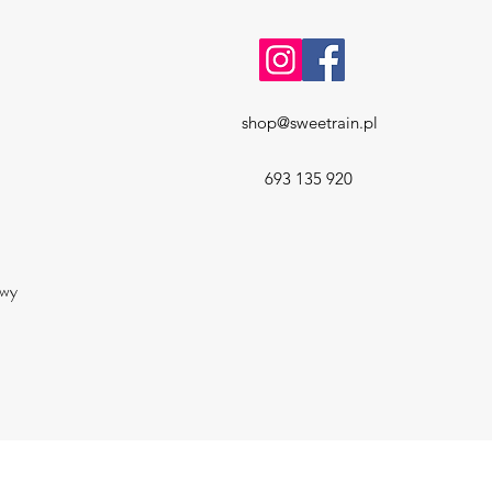
shop@sweetrain.pl
693 135 920
a
owy