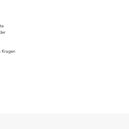
te
der
m Kragen