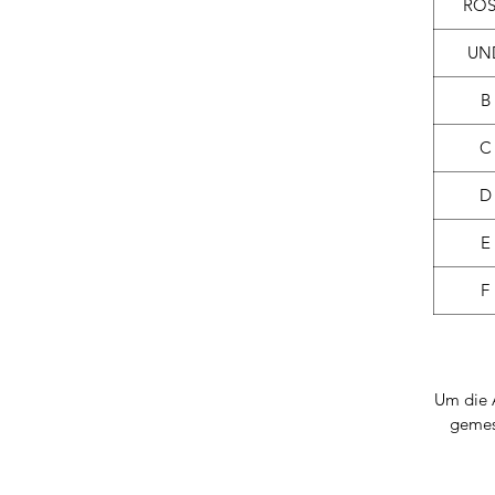
RO
UN
B
C
D
E
F
Um die 
gemess