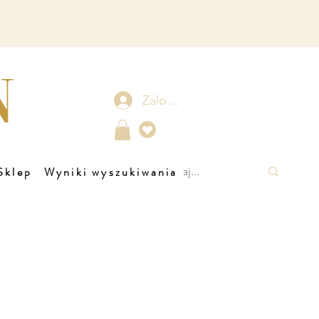
N
Zaloguj się
Sklep
Wyniki wyszukiwania