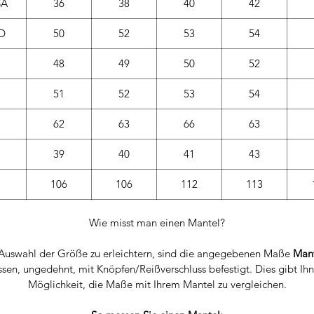
SA
36
38
40
42
D
50
52
53
54
48
49
50
52
51
52
53
54
62
63
66
63
39
40
41
43
106
106
112
113
Wie misst man einen Mantel?
Auswahl der Größe zu erleichtern, sind die angegebenen Maße
Man
en, ungedehnt, mit Knöpfen/Reißverschluss befestigt. Dies gibt Ih
Möglichkeit, die Maße mit Ihrem Mantel zu vergleichen.