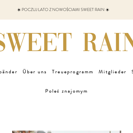
☀️ POCZUJ LATO Z NOWOŚCIAMI SWEET RAIN ☀️
SWEET RAI
bänder
Über uns
Treueprogramm
Mitglieder
Poleć znajomym