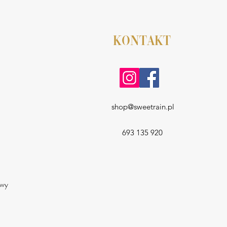
KONTAKT
shop@sweetrain.pl
693 135 920
a
owy