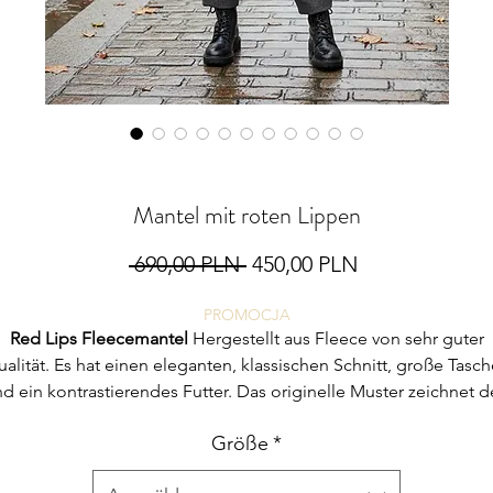
Mantel mit roten Lippen
Standardpreis
Sale-
 690,00 PLN 
450,00 PLN
Preis
PROMOCJA
Red Lips Fleecemantel
Hergestellt aus Fleece von sehr guter
alität. Es hat einen eleganten, klassischen Schnitt, große Tasc
d ein kontrastierendes Futter. Das originelle Muster zeichnet 
Mantel aus und verleiht ihm Charme.
Größe
*
100 % hergestellt in Polen.