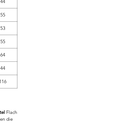
44
55
53
55
64
44
116
tel
Flach
nen die