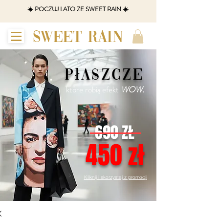
☀️ POCZUJ LATO ZE SWEET RAIN ☀️
SWEET RAIN
płaszcze
które robią efekt
WOW.
690 ZŁ
450 zł
Kliknij i skorzystaj z promocji