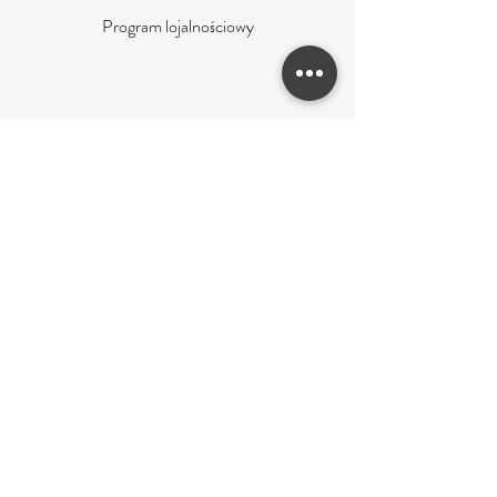
Program lojalnościowy
obsługa klienta
Versand von Waren
Datenschutz-Bestimmungen
Zahlungsarten
Retouren und Reklamationen
KONTAKT