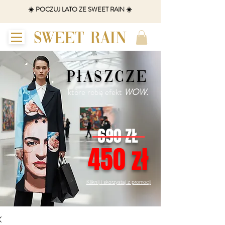
☀️ POCZUJ LATO ZE SWEET RAIN ☀️
SWEET RAIN
płaszcze
które robią efekt
WOW.
690 ZŁ
450 zł
Kliknij i skorzystaj z promocji