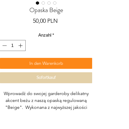
Opaska Beige
Preis
50,00 PLN
Anzahl
*
In den Warenkorb
Sofortkauf
Wprowadź do swojej garderoby delikatny
akcent beżu z naszą opaską regulowaną
"Beige". Wykonana z najwyższej jakości
muślinu, ta opaska nie tylko dodaje uroku
Twojemu wyglądowi, ale również zapewnia
komfort noszenia przez cały dzień.