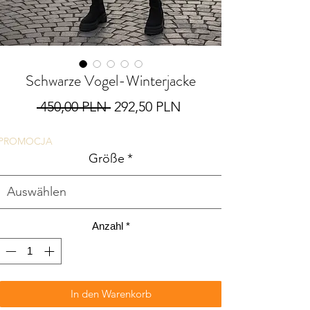
Schwarze Vogel-Winterjacke
Standardpreis
Sale-
 450,00 PLN 
292,50 PLN
Preis
PROMOCJA
Größe
*
Anzahl
*
In den Warenkorb