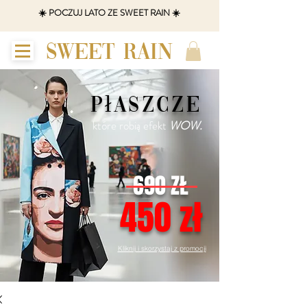
☀️ POCZUJ LATO ZE SWEET RAIN ☀️
SWEET RAIN
płaszcze
które robią efekt
WOW.
690 ZŁ
450 zł
Kliknij i skorzystaj z promocji