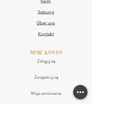
heim
GESAMTLÄNGE
88
89
90
91
Satzung
Über uns
Wie misst man eine Jacke?
Kontakt
Um die Auswahl der Größe zu erleichtern,
handelt es sich bei den angegebenen Maßen um
moje konto
Maßangaben
Jacken
Flach gemessen, ohne
Zaloguj się
Dehnung, mit Reißverschluss. Dadurch haben Sie
die Möglichkeit, die Maße mit Ihrer vorhandenen
Zarejestruj się
Jacke zu vergleichen.
So messen Sie eine Jacke:
Moje zamówienia
Büste
– Wir messen zwischen den Achseln
Program lojalnościowy
Purpur
– Wir messen an der schmalsten Stelle
auf Taillenhöhe
Hüften
– Wir messen an der breitesten Stelle,
auf Höhe der Hüfte