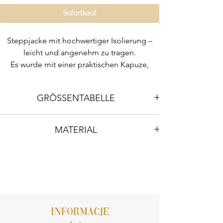
Sofortkauf
Steppjacke mit hochwertiger Isolierung –
leicht und angenehm zu tragen.
Es wurde mit einer praktischen Kapuze,
bequemen Taschen und einem hochwertigen
Reißverschluss ausgestattet.
GRÖSSENTABELLE
Bei der Größenabstufung haben wir die
Möglichkeit berücksichtigt, einen Pullover
oder ein Sweatshirt frei unter die Jacke zu
ROSA
XS
S
M
L
MATERIAL
passen.
BÜSTE
102
106
110
114
Pumi Polyester 90 %
Silikonball 10 %
HANDLÄNGE
65
66
67
68
HÜFTEN
110
114
118
122
SCHALTREG
35
36
37
38
INFORMACJE