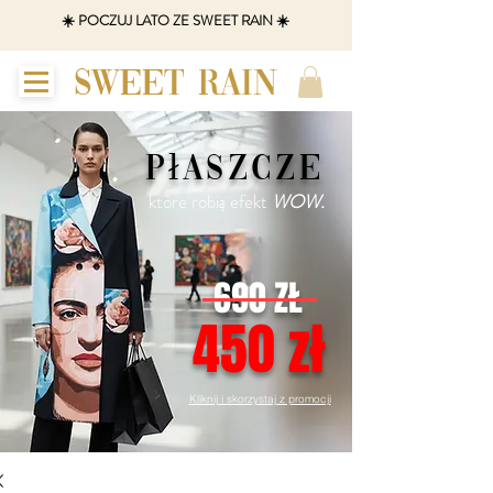
☀️ POCZUJ LATO ZE SWEET RAIN ☀️
SWEET RAIN
płaszcze
które robią efekt
WOW.
690 ZŁ
450 zł
Kliknij i skorzystaj z promocji