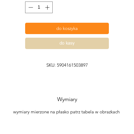
długotrwałe użytkowanie. Sukienka posiada piękne wiązanie na
biuście, które dodaje uroku i podkreśla kobiece kształty.
Jednym z najbardziej intrygujących elementów tej sukienki jest
do koszyka
ozcięcie z lewej strony, które dodaje jej subtelności i lekkości. 
eleganckie i odważne detale, które przyciągają wzrok i nadają
do kasy
sukience niepowtarzalnego charakteru.
Sukienka z muślinu 3/4 długości z wiązaniem na biuście i
SKU: 5904161503897
rozcięciem z lewej strony jest idealna na różne okazje - od
ormalnych przyjęć po romantyczne wieczory. Możesz ją nosić so
ub zestawić z ulubionymi dodatkami, aby stworzyć niepowtarzal
look, który odzwierciedli Twój indywidualny styl.
Wymiary
Nie czekaj dłużej i dodaj tę urokliwą sukienkę do swojej kolekcji
dkryj piękno muślinu i poczuj się wyjątkowo elegancko i kobie
wymiary mierzone na płasko patrz tabela w obrazkach
w naszej sukience Guisante.