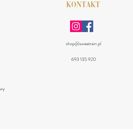
KONTAKT
shop@sweetrain.pl
693 135 920
a
owy