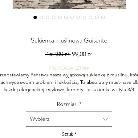
Sukienka muślinowa Guisante
Regularna
Cena
 159,00 zł 
99,00 zł
cena
Rabatowa
PROMOCJA LETNIA
rzedstawiamy Państwu naszą wyjątkową sukienkę z muslinu, któ
zachwyca swoim urokiem i lekkością. To absolutny must-have dl
każdej eleganckiej i stylowej kobiety. Ta sukienka w stylu 3/4
długości ożywi Twoją garderobę i sprawi, że poczujesz się
Rozmiar
*
naprawdę wyjątkowo.
Wybierz
Wykonana z wysokiej jakości muślinu, ta sukienka zapewnia
doskonały komfort noszenia i przyjemne uczucie na skórze.
ateriał jest delikatny, a zarazem wytrzymały, zapewniając trwałość
Sztuk
*