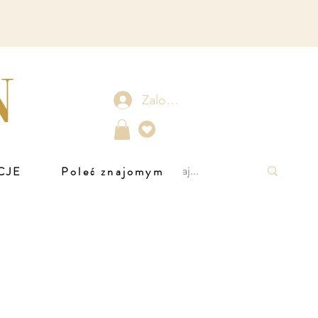
N
Zaloguj się
CJE
Poleć znajomym