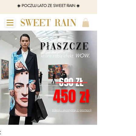
☀️ POCZUJ LATO ZE SWEET RAIN ☀️
SWEET RAIN
płaszcze
które robią efekt
WOW.
690 ZŁ
450 zł
Kliknij i skorzystaj z promocji