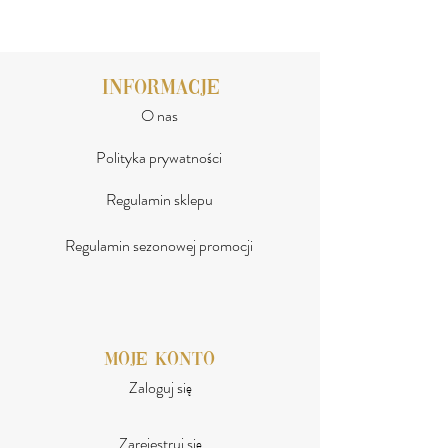
- Klasyka sama w sobie idealna na każda
figurę
- 100% Poliester Materiał ZARI (wodoszczelny
INFORMACJE
kalandrowany)
O nas
- gramatura (100 g/m²)
- rozmiar uniwersalny
Polityka prywatności
Regulamin sklepu
Regulamin sezonowej promocji
moje konto
Zaloguj się
Zarejestruj się