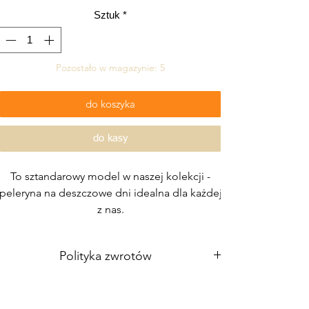
Sztuk
*
Pozostało w magazynie: 5
do koszyka
do kasy
To sztandarowy model w naszej kolekcji -
peleryna na deszczowe dni idealna dla każdej
z nas.
W tej kurtce poczujesz się swobodnie, a
dodatkowe elementy ozdobne i ich
Polityka zwrotów
blask przykuje uwagę każdego, kto znajdzie
się w Twoim otoczeniu.