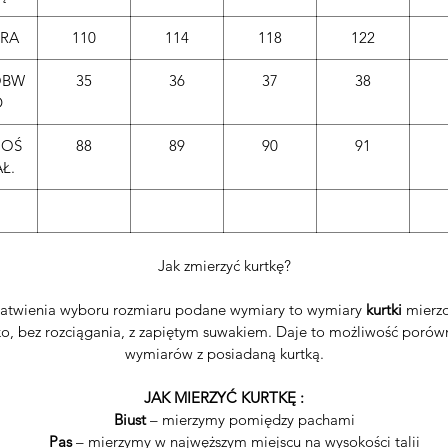
DRA
110
114
118
122
OBW
35
36
37
38
D
GOŚ
88
89
90
91
Ł.
Jak zmierzyć kurtkę?
łatwienia wyboru rozmiaru podane wymiary to wymiary
kurtki
mierz
ko, bez rozciągania, z zapiętym suwakiem. Daje to możliwość porów
wymiarów z posiadaną kurtką.
JAK MIERZYĆ KURTKĘ :
Biust
– mierzymy pomiędzy pachami
Pas
– mierzymy w najwęższym miejscu na wysokości talii