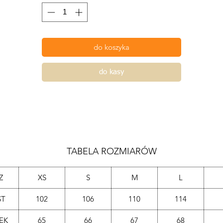
do koszyka
do kasy
TABELA ROZMIARÓW
Z
XS
S
M
L
ST
102
106
110
114
ĘK
65
66
67
68