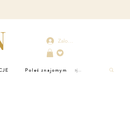
N
Zaloguj się
CJE
Poleć znajomym