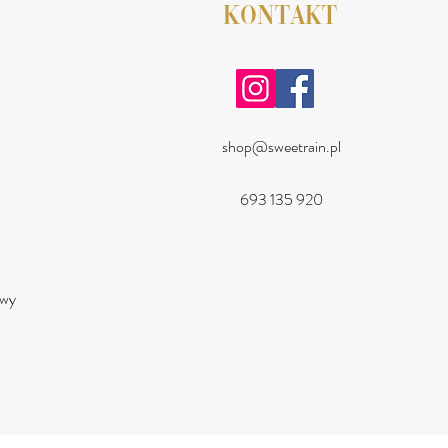
KONTAKT
shop@sweetrain.pl
693 135 920
a
owy