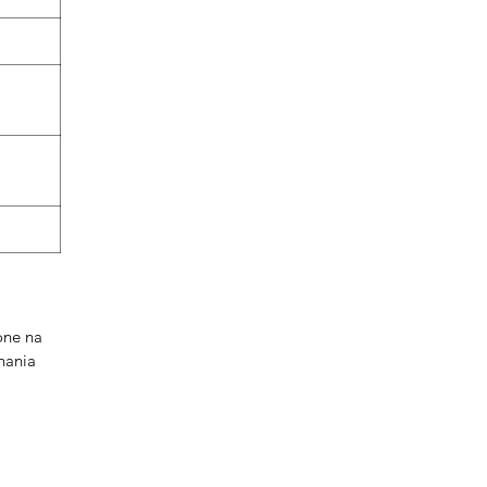
one na
nania