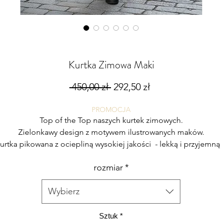
Kurtka Zimowa Maki
Regularna
Cena
 450,00 zł 
292,50 zł
cena
Rabatowa
PROMOCJA
Top of the Top naszych kurtek zimowych.
Zielonkawy design z motywem ilustrowanych maków.
urtka pikowana z ociepliną wysokiej jakości - lekką i przyjemną
noszeniu.
rozmiar
*
Została wyposażona w praktyczny kaptur, wygodne
głębokie kieszenie oraz najwyższej jakości zamek.
Wybierz
W stopniowaniu rozmiarów uwzględniliśmy możliwość
swobodnego zmieszczenia pod kurtką swetra czy bluzy.
Sztuk
*