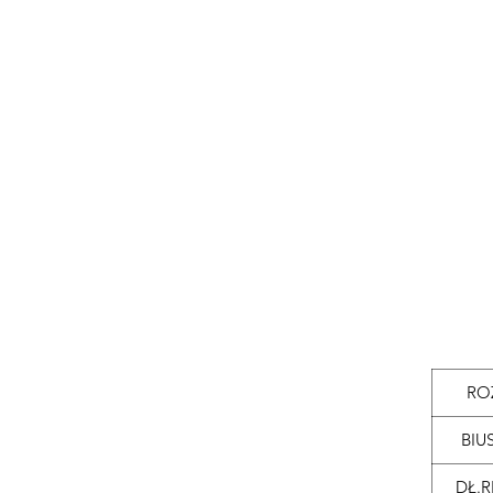
RO
BIU
DŁ.R