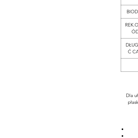
BIO
REK.
Ó
DŁU
Ć CA
Dla u
płas