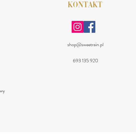
KONTAKT
shop@sweetrain.pl
693 135 920
a
owy