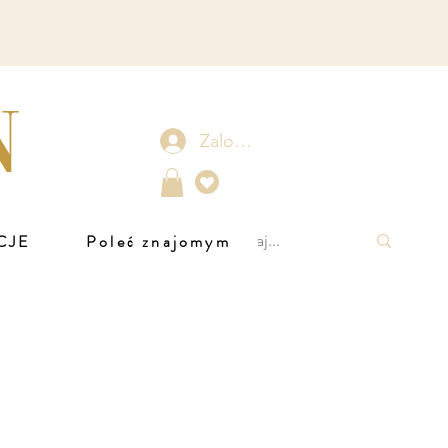
N
Zaloguj się
CJE
Poleć znajomym