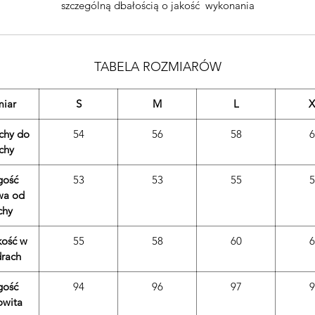
szczególną dbałością o jakość wykonania
TABELA ROZMIARÓW
miar
S
M
L
X
chy do
54
56
58
6
chy
gość
53
53
55
5
wa od
chy
kość w
55
58
60
6
rach
gość
94
96
97
9
owita