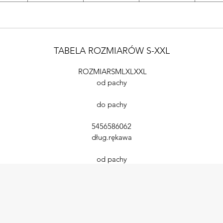
TABELA ROZMIARÓW S-XXL
ROZMIARSMLXLXXL
od pachy
do pachy
5456586062
dług.rękawa
od pachy
5353555656
szerokość w biodrach5558606264
długość całkowita9496979898