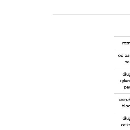
roz
od pa
pa
dłu
ręka
pa
szero
biod
dłu
całk