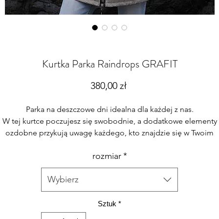
Kurtka Parka Raindrops GRAFIT
Cena
380,00 zł
Parka na deszczowe dni idealna dla każdej z nas.
W tej kurtce poczujesz się swobodnie, a dodatkowe elementy
ozdobne przykują uwagę każdego, kto znajdzie się w Twoim
otoczeniu.
rozmiar
*
Posiada imitację kropel 3D.
Wybierz
- Idealna na każda figurę
- 100% Poliester Materiał ZARI (wodoszczelny kalandrowany)
Sztuk
*
- gramatura (100 g/m²)