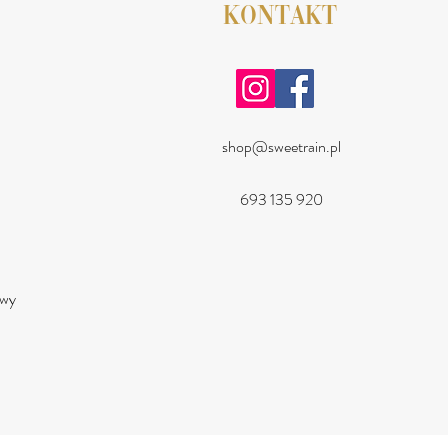
KONTAKT
shop@sweetrain.pl
693 135 920
a
owy