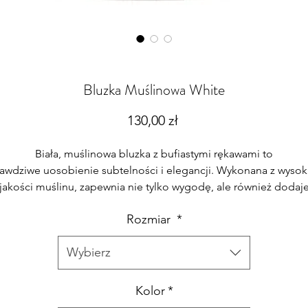
Bluzka Muślinowa White
Cena
130,00 zł
Biała, muślinowa bluzka z bufiastymi rękawami to
awdziwe uosobienie subtelności i elegancji. Wykonana z wysok
jakości muślinu, zapewnia nie tylko wygodę, ale również dodaj
szyku każdej stylizacji.
Rozmiar
*
Bufiaste rękawy to główny akcent tej bluzki, który nadaje jej
Wybierz
jątkowego charakteru. Delikatne fałdki i lekkie bufki sprawiają,
kawy nabierają objętości, podkreślając Twoją kobiecość i doda
lekkości całej sylwetce.
Kolor
*