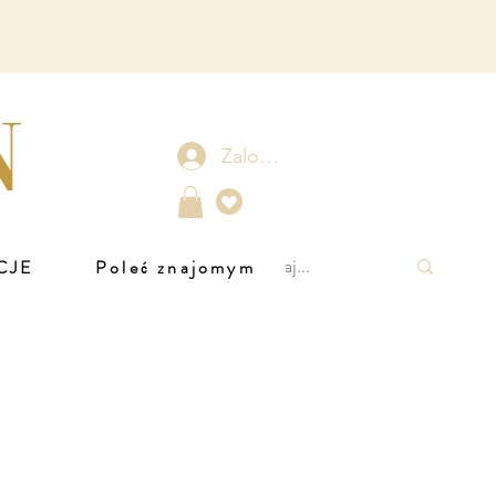
N
Zaloguj się
CJE
Poleć znajomym