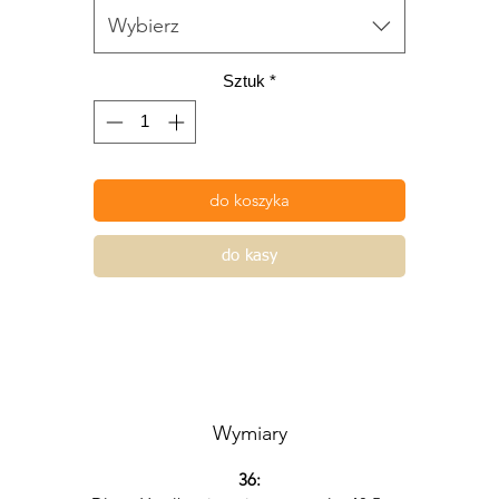
Biały kolor to klasyka, która zawsze wygląda stylowo i elegancko
Wybierz
zięki temu możesz zestawić ją z różnymi elementami garderoby
tworzyć różnorodne stylizacje, zarówno na co dzień, jak i na
Sztuk
*
specjalne okazje.
uślinowa bluzka to również idealny wybór na letnie dni, poniew
materiał jest lekki i przewiewny, zapewnia uczucie świeżości i
do koszyka
swobody. Będziesz czuć się komfortowo, niezależnie od
temperatury.
do kasy
Wymiary
36: