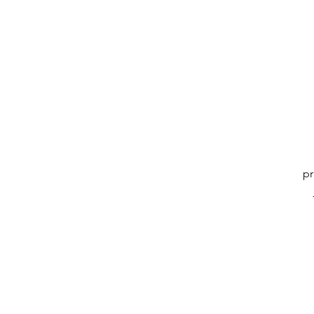
pr
wy
rę